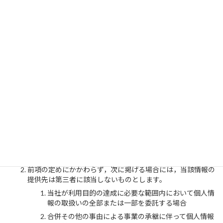
国の機関もしくは地方公共団体またはその委託を受け
た者が法令の定める事務を遂行することに対して協力
する必要がある場合であって，本人の同意を得ること
により当該事務の遂行に支障を及ぼすおそれがあると
き
予め次の事項を告知あるいは公表し，かつ当社が個人
情報保護委員会に届出をしたとき
利用目的に第三者への提供を含むこと
第三者に提供されるデータの項目
第三者への提供の手段または方法
本人の求めに応じて個人情報の第三者への提供
を停止すること
本人の求めを受け付ける方法
前項の定めにかかわらず，次に掲げる場合には，当該情報の
提供先は第三者に該当しないものとします。
当社が利用目的の達成に必要な範囲内において個人情
報の取扱いの全部または一部を委託する場合
合併その他の事由による事業の承継に伴って個人情報